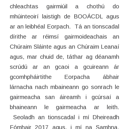
chleachtas gairmiúil a chothú do
mhúinteoirí laistigh de BOOÁCDL agus
ar an leibhéal Eorpach. Tá an tionscadal
dírithe ar réimsí gairmoideachais an
Chúraim Sláinte agus an Chúraim Leanaí
agus, mar chuid de, táthar ag déanamh
scrúdú ar an gcaoi a gcuireann ár
gcomhpháirtithe Eorpacha ábhair
lárnacha nach mbaineann go sonrach le
gairmeacha san áireamh i gcúrsaí a
bhaineann le gairmeacha ar leith.
Seoladh an tionscadal i mí Dheireadh
Fómhair 2017 agus, i mí na Samhna,