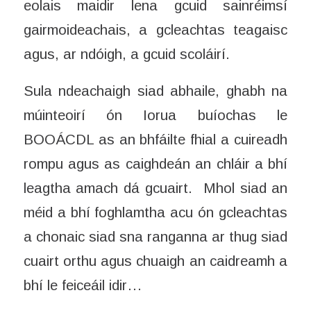
eolais maidir lena gcuid sainréimsí
gairmoideachais, a gcleachtas teagaisc
agus, ar ndóigh, a gcuid scoláirí.
Sula ndeachaigh siad abhaile, ghabh na
múinteoirí ón Iorua buíochas le
BOOÁCDL as an bhfáilte fhial a cuireadh
rompu agus as caighdeán an chláir a bhí
leagtha amach dá gcuairt. Mhol siad an
méid a bhí foghlamtha acu ón gcleachtas
a chonaic siad sna ranganna ar thug siad
cuairt orthu agus chuaigh an caidreamh a
bhí le feiceáil idir…