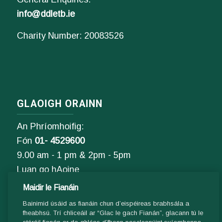
info@ddletb.ie
Charity Number: 20083526
GLAOIGH ORAINN
An Phríomhoifig:
Fón
01- 4529600
9.00 am - 1 pm & 2pm - 5pm
Luan go hAoine
Maidir le Fianáin
Ríomhphost:
Bainimid úsáid as fianáin chun d’eispéireas brabhsála a
Fiosrúcháin Ghinearálta:
fheabhsú. Trí chliceáil ar “Glac le gach Fianán”, glacann tú le