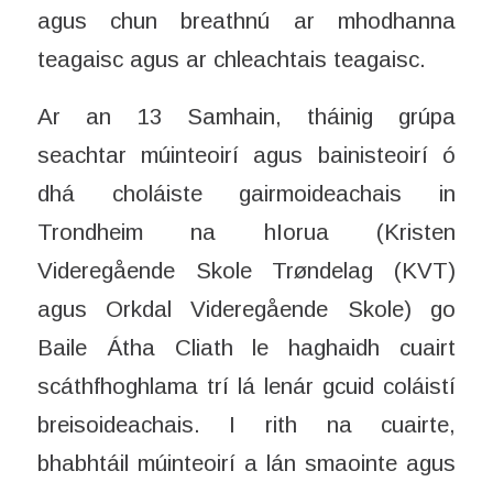
agus chun breathnú ar mhodhanna
teagaisc agus ar chleachtais teagaisc.
Ar an 13 Samhain, tháinig grúpa
seachtar múinteoirí agus bainisteoirí ó
dhá choláiste gairmoideachais in
Trondheim na hIorua (Kristen
Videregående Skole Trøndelag (KVT)
agus Orkdal Videregående Skole) go
Baile Átha Cliath le haghaidh cuairt
scáthfhoghlama trí lá lenár gcuid coláistí
breisoideachais. I rith na cuairte,
bhabhtáil múinteoirí a lán smaointe agus