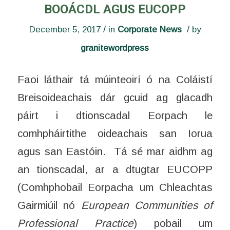
BOOÁCDL AGUS EUCOPP
/
/
December 5, 2017
in
Corporate News
by
granitewordpress
Faoi láthair tá múinteoirí ó na Coláistí
Breisoideachais dár gcuid ag glacadh
páirt i dtionscadal Eorpach le
comhpháirtithe oideachais san Iorua
agus san Eastóin. Tá sé mar aidhm ag
an tionscadal, ar a dtugtar EUCOPP
(Comhphobail Eorpacha um Chleachtas
Gairmiúil nó
European Communities of
Professional Practice
) pobail um