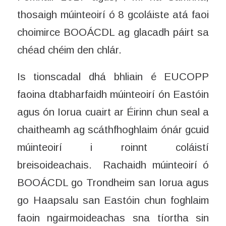
thosaigh múinteoirí ó 8 gcoláiste atá faoi
choimirce BOOÁCDL ag glacadh páirt sa
chéad chéim den chlár.
Is tionscadal dhá bhliain é EUCOPP
faoina dtabharfaidh múinteoirí ón Eastóin
agus ón Iorua cuairt ar Éirinn chun seal a
chaitheamh ag scáthfhoghlaim ónár gcuid
múinteoirí i roinnt coláistí
breisoideachais. Rachaidh múinteoirí ó
BOOÁCDL go Trondheim san Iorua agus
go Haapsalu san Eastóin chun foghlaim
faoin ngairmoideachas sna tíortha sin