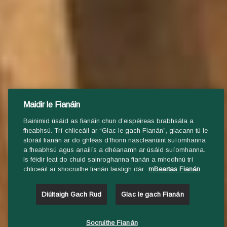
Maidir le Fianáin
Bainimid úsáid as fianáin chun d’eispéireas brabhsála a
fheabhsú. Trí chliceáil ar “Glac le gach Fianán”, glacann tú le
stóráil fianán ar do ghléas d’fhonn nascleanúint suíomhanna
a fheabhsú agus anailís a dhéanamh ar úsáid suíomhanna.
Is féidir leat do chuid sainroghanna fianán a mhodhnú trí
chliceáil ar shocruithe fianán laistigh dár
mBeartas Fianán
Diúltaigh Gach Rud
Glac le gach Fianán
Socruithe Fianán