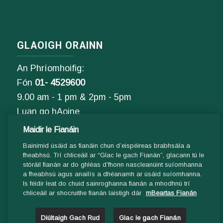
GLAOIGH ORAINN
An Phríomhoifig:
Fón
01- 4529600
9.00 am - 1 pm & 2pm - 5pm
Luan go hAoine
Maidir le Fianáin
Ríomhphost:
Bainimid úsáid as fianáin chun d’eispéireas brabhsála a
Fiosrúcháin Ghinearálta:
fheabhsú. Trí chliceáil ar “Glac le gach Fianán”, glacann tú le
stóráil fianán ar do ghléas d’fhonn nascleanúint suíomhanna
info@ddletb.ie
a fheabhsú agus anailís a dhéanamh ar úsáid suíomhanna.
Is féidir leat do chuid sainroghanna fianán a mhodhnú trí
Uimhir charthanachta: 20083526
chliceáil ar shocruithe fianán laistigh dár
mBeartas Fianán
Diúltaigh Gach Rud
Glac le gach Fianán