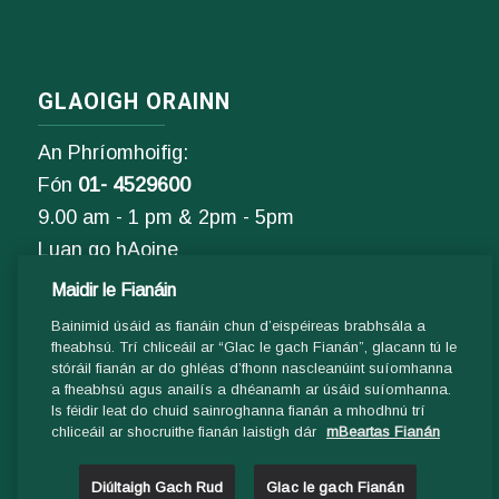
GLAOIGH ORAINN
An Phríomhoifig:
Fón
01- 4529600
9.00 am - 1 pm & 2pm - 5pm
Luan go hAoine
Maidir le Fianáin
Ríomhphost:
Bainimid úsáid as fianáin chun d’eispéireas brabhsála a
Fiosrúcháin Ghinearálta:
fheabhsú. Trí chliceáil ar “Glac le gach Fianán”, glacann tú le
stóráil fianán ar do ghléas d’fhonn nascleanúint suíomhanna
info@ddletb.ie
a fheabhsú agus anailís a dhéanamh ar úsáid suíomhanna.
Is féidir leat do chuid sainroghanna fianán a mhodhnú trí
Uimhir charthanachta: 20083526
chliceáil ar shocruithe fianán laistigh dár
mBeartas Fianán
Diúltaigh Gach Rud
Glac le gach Fianán