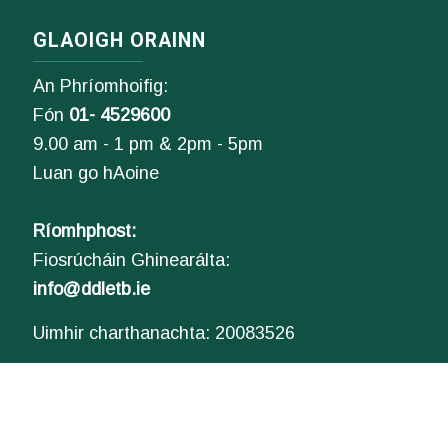
GLAOIGH ORAINN
An Phríomhoifig:
Fón
01- 4529600
9.00 am - 1 pm & 2pm - 5pm
Luan go hAoine
Ríomhphost:
Fiosrúcháin Ghinearálta:
info@ddletb.ie
Uimhir charthanachta: 20083526