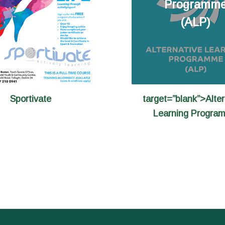
DDLETB
Programm
(ALP)
Sportivate
target=”blank”>Alter
Learning Progra