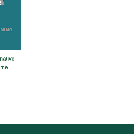
e
native
mme