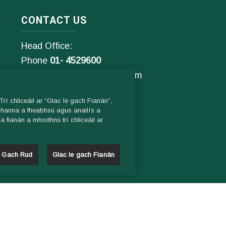
CONTACT US
Head Office:
Phone
01- 4529600
9.00 am – 1 pm & 2pm – 5pm
Monday to Friday
rí chliceáil ar “Glac le gach Fianán”,
omhanna a fheabhsú agus anailís a
Email:
 fianán a mhodhnú trí chliceáil ar
General Enquiries:
info@ddletb.ie
h Gach Rud
Glac le gach Fianán
Charity Number: 20083526