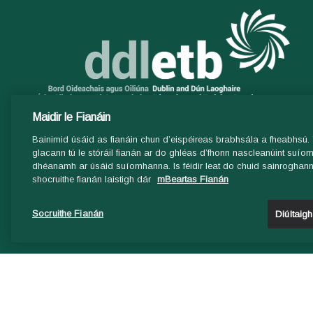
Maidir le Fianáin
Bainimid úsáid as fianáin chun d’eispéireas brabhsála a fheabhsú. T
glacann tú le stóráil fianán ar do ghléas d’fhonn nascleanúint suí
dhéanamh ar úsáid suíomhanna. Is féidir leat do chuid sainroghanna
shocruithe fianán laistigh dár
mBeartas Fianán
Socruithe Fianán
Diúltaig
STAFF EXTRANET LOGIN
© 2017 DDLETB | Web development by Granite Digital