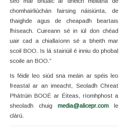
seo mar bhuaic ar dheich mbliana de
chomhairliúchán fairsing náisiúnta, de
thaighde agus de cheapadh beartais
fhíseach. Cuireann sé in iúl don chéad
uair cad a chiallaíonn sé a bheith mar
scoil BOO. Is lá stairiúil é inniu do phobal
scoile an BOO.”
Is féidir leo siúd sna meáin ar spéis leo
freastal ar an imeacht, Seoladh Chreat
Phátrúin BOOÉ ar Éiteas, ríomhphost a
sheoladh chuig
media@alicepr.com
le
clárú.