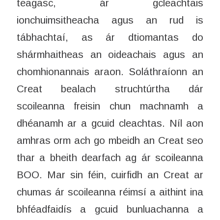
teagasc, ár gcleachtais
ionchuimsitheacha agus an rud is
tábhachtaí, as ár dtiomantas do
shármhaitheas an oideachais agus an
chomhionannais araon. Soláthraíonn an
Creat bealach struchtúrtha dár
scoileanna freisin chun machnamh a
dhéanamh ar a gcuid cleachtas. Níl aon
amhras orm ach go mbeidh an Creat seo
thar a bheith dearfach ag ár scoileanna
BOO. Mar sin féin, cuirfidh an Creat ar
chumas ár scoileanna réimsí a aithint ina
bhféadfaidís a gcuid bunluachanna a