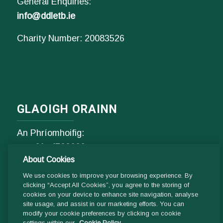
General Enquiries:
info@ddletb.ie
Charity Number: 20083526
GLAOIGH ORAINN
An Phríomhoifig:
Fón
01- 4529600
About Cookies
9.00 am - 1 pm & 2pm - 5pm
Luan go hAoine
We use cookies to improve your browsing experience. By
clicking “Accept All Cookies”, you agree to the storing of
cookies on your device to enhance site navigation, analyse
Ríomhphost:
site usage, and assist in our marketing efforts. You can
modify your cookie preferences by clicking on cookie
Fiosrúcháin Ghinearálta:
settings within our
Cookie Policy