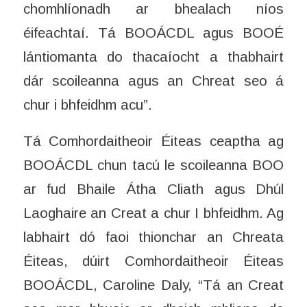
chomhlíonadh ar bhealach níos
éifeachtaí. Tá BOOÁCDL agus BOOÉ
lántiomanta do thacaíocht a thabhairt
dár scoileanna agus an Chreat seo á
chur i bhfeidhm acu”.
Tá Comhordaitheoir Éiteas ceaptha ag
BOOÁCDL chun tacú le scoileanna BOO
ar fud Bhaile Átha Cliath agus Dhúl
Laoghaire an Creat a chur I bhfeidhm. Ag
labhairt dó faoi thionchar an Chreata
Éiteas, dúirt Comhordaitheoir Éiteas
BOOÁCDL, Caroline Daly, “Tá an Creat