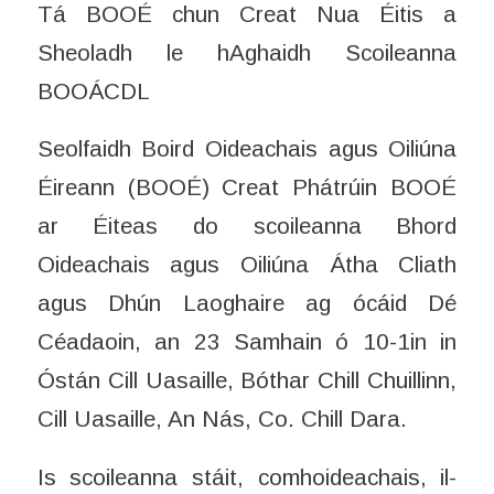
Tá BOOÉ chun Creat Nua Éitis a
Sheoladh le hAghaidh Scoileanna
BOOÁCDL
Seolfaidh Boird Oideachais agus Oiliúna
Éireann (BOOÉ) Creat Phátrúin BOOÉ
ar Éiteas do scoileanna Bhord
Oideachais agus Oiliúna Átha Cliath
agus Dhún Laoghaire ag ócáid Dé
Céadaoin, an 23 Samhain ó 10-1in in
Óstán Cill Uasaille, Bóthar Chill Chuillinn,
Cill Uasaille, An Nás, Co. Chill Dara.
Is scoileanna stáit, comhoideachais, il-