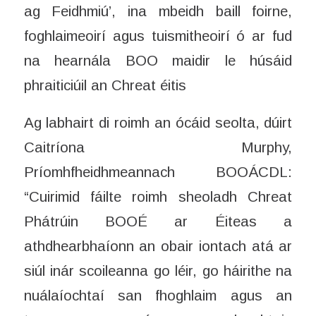
ag Feidhmiú’, ina mbeidh baill foirne,
foghlaimeoirí agus tuismitheoirí ó ar fud
na hearnála BOO maidir le húsáid
phraiticiúil an Chreat éitis
Ag labhairt di roimh an ócáid seolta, dúirt
Caitríona Murphy,
Príomhfheidhmeannach BOOÁCDL:
“Cuirimid fáilte roimh sheoladh Chreat
Phátrúin BOOÉ ar Éiteas a
athdhearbhaíonn an obair iontach atá ar
siúl inár scoileanna go léir, go háirithe na
nuálaíochtaí san fhoghlaim agus an