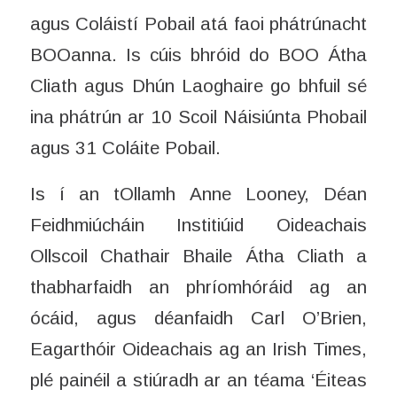
agus Coláistí Pobail atá faoi phátrúnacht
BOOanna. Is cúis bhróid do BOO Átha
Cliath agus Dhún Laoghaire go bhfuil sé
ina phátrún ar 10 Scoil Náisiúnta Phobail
agus 31 Coláite Pobail.
Is í an tOllamh Anne Looney, Déan
Feidhmiúcháin Institiúid Oideachais
Ollscoil Chathair Bhaile Átha Cliath a
thabharfaidh an phríomhóráid ag an
ócáid, agus déanfaidh Carl O’Brien,
Eagarthóir Oideachais ag an Irish Times,
plé painéil a stiúradh ar an téama ‘Éiteas