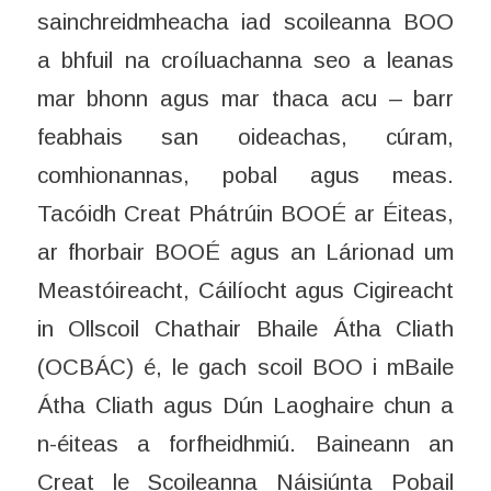
sainchreidmheacha iad scoileanna BOO
a bhfuil na croíluachanna seo a leanas
mar bhonn agus mar thaca acu – barr
feabhais san oideachas, cúram,
comhionannas, pobal agus meas.
Tacóidh Creat Phátrúin BOOÉ ar Éiteas,
ar fhorbair BOOÉ agus an Lárionad um
Meastóireacht, Cáilíocht agus Cigireacht
in Ollscoil Chathair Bhaile Átha Cliath
(OCBÁC) é, le gach scoil BOO i mBaile
Átha Cliath agus Dún Laoghaire chun a
n-éiteas a forfheidhmiú. Baineann an
Creat le Scoileanna Náisiúnta Pobail